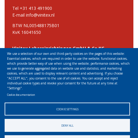
Tel +31 413 491900
E-mail info@vinitex.nl
BTW NL005488175B01
KvK 16041650
Vinitex Laboreinrichtingen GmbH & Co KG
We use a selection of our own and third-party cookies on the pages of this website:
Hauptstraβe 3
Essential cookies, which are required in order to use the website; functional cookies,
01640 Coswig
which provide better easy of use when using the website; performance cookies, which
Deutschland
we use to generate aggregated data on website use and statistics; and marketing
cookies, which are used to display relevant content and advertising. If you choose
"ACCEPT ALL", you consent to the use of all cookies. You can accept and reject
Tel +49 3523 535438
individual cookie types and revoke your consent for the future at any time at
E-mail info@vinitex.de
"Settings".
Cookie documentation
COOKIE SETTINGS
DENY ALL