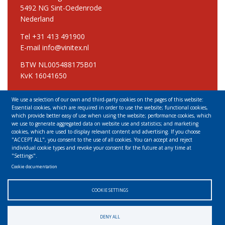
5492 NG Sint-Oedenrode
Nederland
Tel +31 413 491900
E-mail info@vinitex.nl
BTW NL005488175B01
KvK 16041650
We use a selection of our own and third-party cookies on the pages of this website:
Vinitex Laboreinrichtingen GmbH & Co KG
Essential cookies, which are required in order to use the website; functional cookies,
Hauptstraβe 3
which provide better easy of use when using the website; performance cookies, which
01640 Coswig
we use to generate aggregated data on website use and statistics; and marketing
cookies, which are used to display relevant content and advertising. If you choose
Deutschland
"ACCEPT ALL", you consent to the use of all cookies. You can accept and reject
individual cookie types and revoke your consent for the future at any time at
Tel +49 3523 535438
"Settings".
E-mail info@vinitex.de
Cookie documentation
COOKIE SETTINGS
DENY ALL